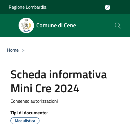
Salta al contenuto principale
Regione Lombardia
Comune di Cene
Home
>
Scheda informativa
Mini Cre 2024
Consenso autorizzazioni
Tipi di documento
:
Modulistica