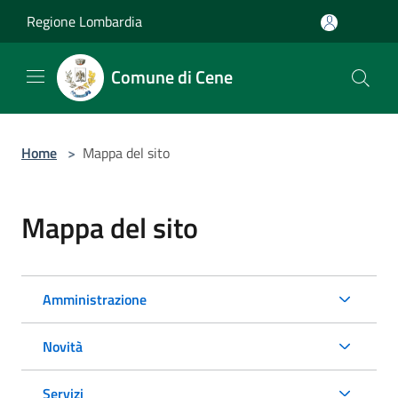
Salta al contenuto principale
Regione Lombardia
Comune di Cene
Home
>
Mappa del sito
Mappa del sito
Amministrazione
Novità
Servizi