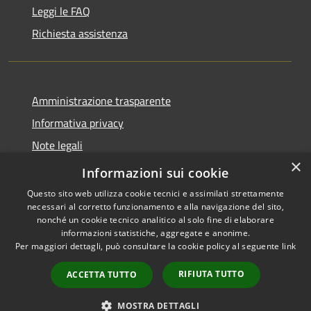
Leggi le FAQ
Richiesta assistenza
Amministrazione trasparente
Informativa privacy
Note legali
×
Dichiarazione di accessibilità
Informazioni sui cookie
Questo sito web utilizza cookie tecnici e assimilati strettamente
necessari al corretto funzionamento e alla navigazione del sito,
nonché un cookie tecnico analitico al solo fine di elaborare
informazioni statistiche, aggregate e anonime.
RSS
Copyright © 2026 • Comune di
Per maggiori dettagli, può consultare la cookie policy al seguente
link
Accessibilità
Cene • Powered by
Privacy
Municipium
Accesso
•
RIFIUTA TUTTO
ACCETTA TUTTO
Cookie
redazione
Mappa del sito
MOSTRA DETTAGLI