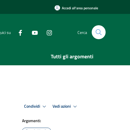
Accedi all'area personale
uici su
Cerca
Tutti gli argomenti
Condividi
Vedi azioni
Argomenti: