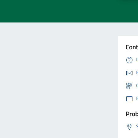
Cont
Prob