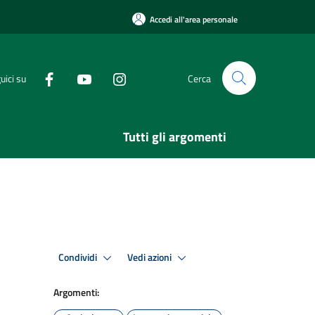
Accedi all'area personale
uici su
Cerca
Tutti gli argomenti
Condividi
Vedi azioni
Argomenti: