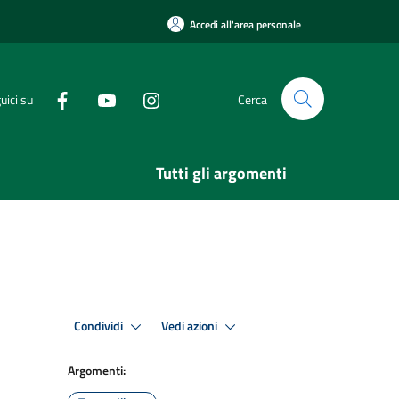
Accedi all'area personale
uici su
Cerca
Tutti gli argomenti
Condividi
Vedi azioni
Argomenti: