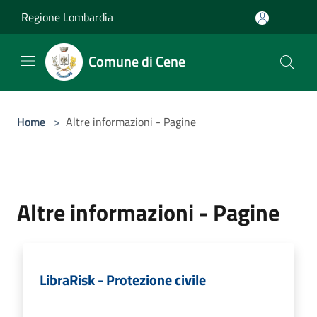
Salta al contenuto principale
Regione Lombardia
Comune di Cene
Home
>
Altre informazioni - Pagine
Altre informazioni - Pagine
LibraRisk - Protezione civile