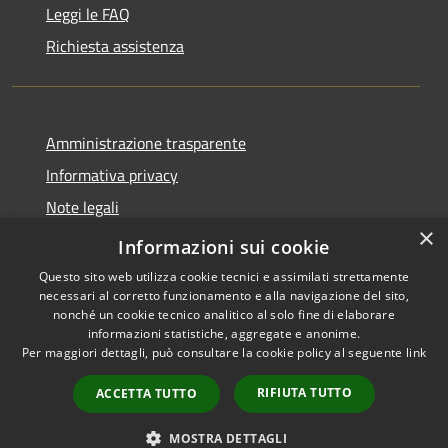
Leggi le FAQ
Richiesta assistenza
Amministrazione trasparente
Informativa privacy
Note legali
×
Dichiarazione di accessibilità
Informazioni sui cookie
Questo sito web utilizza cookie tecnici e assimilati strettamente
necessari al corretto funzionamento e alla navigazione del sito,
nonché un cookie tecnico analitico al solo fine di elaborare
informazioni statistiche, aggregate e anonime.
RSS
Copyright © 2026 • Comune di
Per maggiori dettagli, può consultare la cookie policy al seguente
link
Accessibilità
Cene • Powered by
Privacy
Municipium
Accesso
•
RIFIUTA TUTTO
ACCETTA TUTTO
Cookie
redazione
Mappa del sito
MOSTRA DETTAGLI