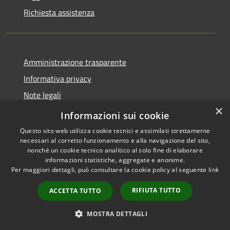
Richiesta assistenza
Amministrazione trasparente
Informativa privacy
Note legali
×
Dichiarazione di accessibilità
Informazioni sui cookie
Questo sito web utilizza cookie tecnici e assimilati strettamente
necessari al corretto funzionamento e alla navigazione del sito,
nonché un cookie tecnico analitico al solo fine di elaborare
informazioni statistiche, aggregate e anonime.
RSS
Copyright © 2026 • Comune di
Per maggiori dettagli, può consultare la cookie policy al seguente
link
Accessibilità
Cene • Powered by
Privacy
Municipium
Accesso
•
RIFIUTA TUTTO
ACCETTA TUTTO
Cookie
redazione
Mappa del sito
MOSTRA DETTAGLI