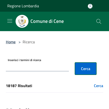
Salta al contenuto principale
Regione Lombardia
Comune di Cene
Home
>
Ricerca
Inserisci i termini di ricerca
Cerca
18187 Risultati
Cerca
[results] Risultati