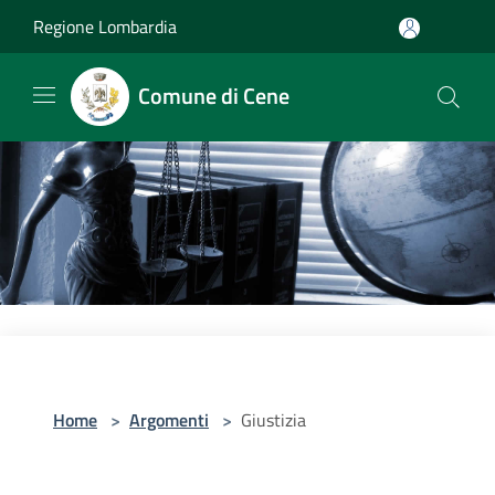
Salta al contenuto principale
Regione Lombardia
Comune di Cene
Home
>
Argomenti
>
Giustizia