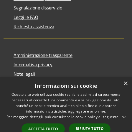
Segnalazione disservizio
Leggi le FAQ
Richiesta assistenza
Amministrazione trasparente
Informativa privacy
Note legali
×
Dichiarazione di accessibilità
Informazioni sui cookie
Questo sito web utilizza cookie tecnici e assimilati strettamente
necessari al corretto funzionamento e alla navigazione del sito,
nonché un cookie tecnico analitico al solo fine di elaborare
informazioni statistiche, aggregate e anonime.
RSS
Copyright © 2026 • Comune di
Per maggiori dettagli, può consultare la cookie policy al seguente
link
Accessibilità
Cene • Powered by
Privacy
Municipium
Accesso
•
RIFIUTA TUTTO
ACCETTA TUTTO