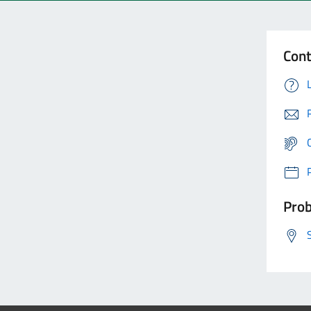
Cont
Prob