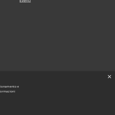
Eventi
×
nzionamento e
nformazioni