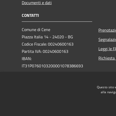
Documenti e dati
CONTATTI
Comune di Cene
Prenotaz
Piazza Italia 14 - 24020 - BG
Segnalazi
Codice Fiscale: 00240600163
Leggi le 
Partita IVA: 00240600163
Richiesta
IBAN:
IT31P0760103200001078386693
Pec:
protocollo.cene@legalmail.it
Centralino Unico: +39 035 718111
Questo sito 
Sito vecchio
alla navig