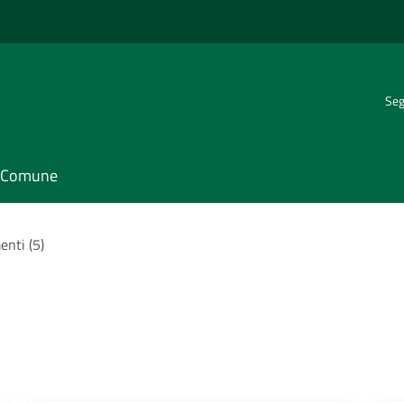
Seg
il Comune
enti (5)