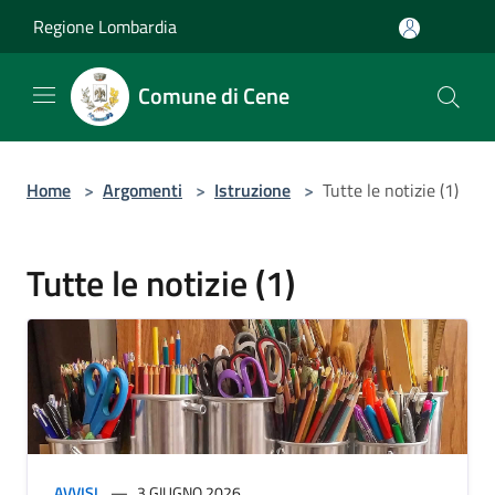
Salta al contenuto principale
Regione Lombardia
Comune di Cene
Home
>
Argomenti
>
Istruzione
>
Tutte le notizie (1)
Tutte le notizie (1)
AVVISI
3 GIUGNO 2026