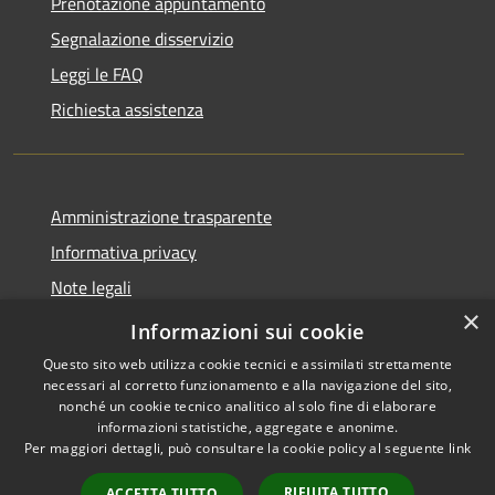
Prenotazione appuntamento
Segnalazione disservizio
Leggi le FAQ
Richiesta assistenza
Amministrazione trasparente
Informativa privacy
Note legali
×
Dichiarazione di accessibilità
Informazioni sui cookie
Questo sito web utilizza cookie tecnici e assimilati strettamente
necessari al corretto funzionamento e alla navigazione del sito,
nonché un cookie tecnico analitico al solo fine di elaborare
informazioni statistiche, aggregate e anonime.
RSS
Copyright © 2026 • Comune di
Per maggiori dettagli, può consultare la cookie policy al seguente
link
Accessibilità
Cene • Powered by
Privacy
Municipium
Accesso
•
RIFIUTA TUTTO
ACCETTA TUTTO