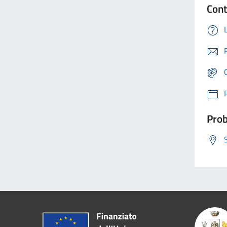
Cont
Prob