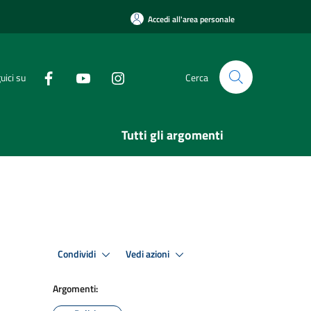
Accedi all'area personale
uici su
Cerca
Tutti gli argomenti
Condividi
Vedi azioni
Argomenti: