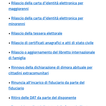
•
Rilascio della carta d'identità elettronica per
maggiorenni
•
Rilascio della carta d'identità elettronica per
minorenni
•
Rilascio della tessera elettorale
•
Rilascio di certificati anagrafici e atti di stato civile
•
Rilascio o aggiornamento del libretto internazionale
di famiglia
•
Rinnovo della dichiarazione di dimora abituale per
cittadini extracomunitari
•
Rinuncia all'incarico di fiduciario da parte del
fiduciario
•
Ritiro delle DAT da parte del disponente