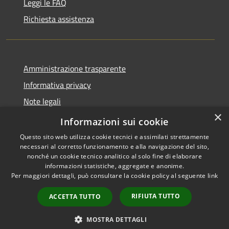
Leggi le FAQ
Richiesta assistenza
Amministrazione trasparente
Informativa privacy
Note legali
×
Dichiarazione di accessibilità
Informazioni sui cookie
Questo sito web utilizza cookie tecnici e assimilati strettamente
necessari al corretto funzionamento e alla navigazione del sito,
nonché un cookie tecnico analitico al solo fine di elaborare
informazioni statistiche, aggregate e anonime.
RSS
Copyright © 2026 • Comune di
Per maggiori dettagli, può consultare la cookie policy al seguente
link
Accessibilità
Cene • Powered by
Privacy
Municipium
Accesso
•
RIFIUTA TUTTO
ACCETTA TUTTO
Cookie
redazione
Mappa del sito
MOSTRA DETTAGLI