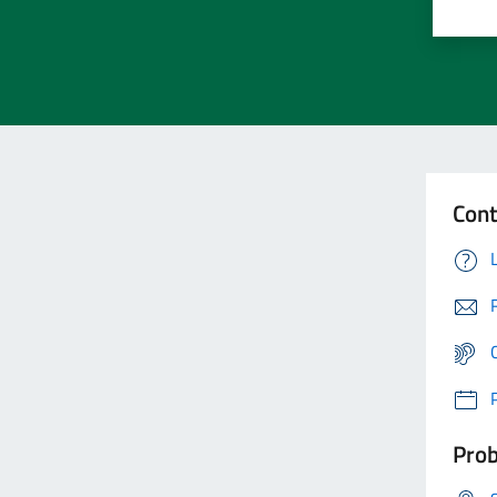
Cont
Prob