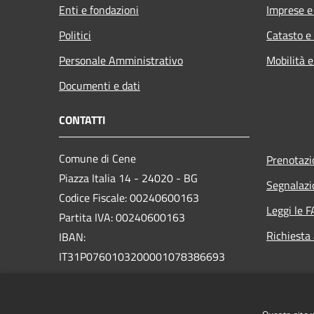
Enti e fondazioni
Imprese 
Politici
Catasto e
Personale Amministrativo
Mobilità e
Documenti e dati
CONTATTI
Comune di Cene
Prenotaz
Piazza Italia 14 - 24020 - BG
Segnalazi
Codice Fiscale: 00240600163
Leggi le 
Partita IVA: 00240600163
Richiesta
IBAN:
IT31P0760103200001078386693
Pec:
protocollo.cene@legalmail.it
Centralino Unico: +39 035 718111