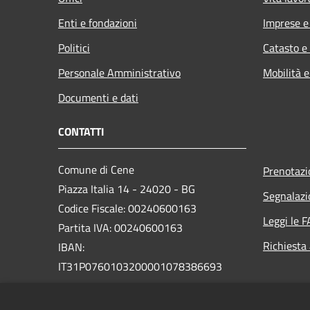
Enti e fondazioni
Imprese 
Politici
Catasto e
Personale Amministrativo
Mobilità e
Documenti e dati
CONTATTI
Comune di Cene
Prenotaz
Piazza Italia 14 - 24020 - BG
Segnalazi
Codice Fiscale: 00240600163
Leggi le 
Partita IVA: 00240600163
Richiesta
IBAN:
IT31P0760103200001078386693
Pec:
protocollo.cene@legalmail.it