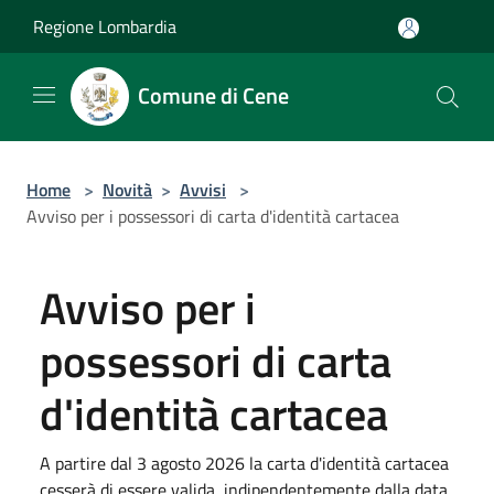
Salta al contenuto principale
Regione Lombardia
Comune di Cene
Home
>
Novità
>
Avvisi
>
Avviso per i possessori di carta d'identità cartacea
Avviso per i
possessori di carta
d'identità cartacea
A partire dal 3 agosto 2026 la carta d'identità cartacea
cesserà di essere valida, indipendentemente dalla data