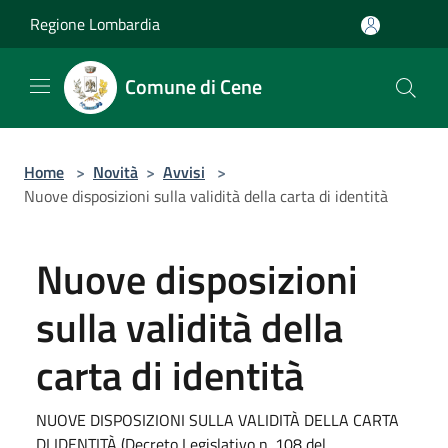
Salta al contenuto principale
Regione Lombardia
Comune di Cene
Home
>
Novità
>
Avvisi
>
Nuove disposizioni sulla validità della carta di identità
Nuove disposizioni
sulla validità della
carta di identità
NUOVE DISPOSIZIONI SULLA VALIDITÀ DELLA CARTA
DI IDENTITÀ (Decreto Legislativo n. 108 del