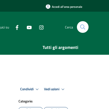
Accedi all'area personale
uici su
Cerca
Tutti gli argomenti
Condividi
Vedi azioni
Categorie: