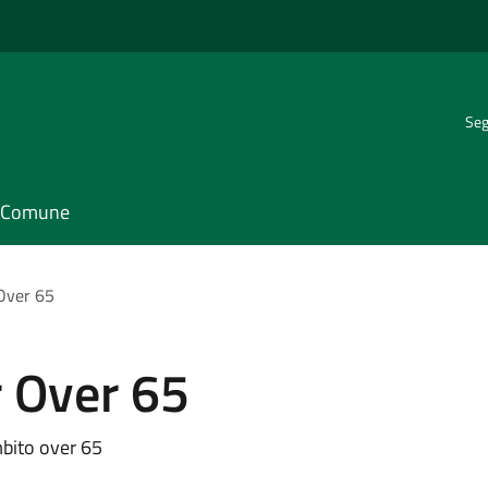
Seg
il Comune
 Over 65
r Over 65
Ambito over 65