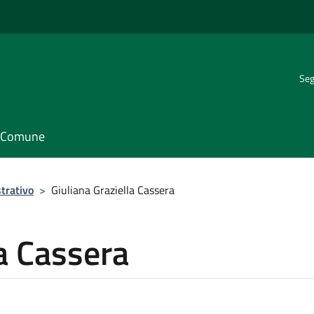
Seg
il Comune
trativo
>
Giuliana Graziella Cassera
la Cassera