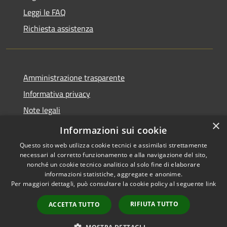
Leggi le FAQ
Richiesta assistenza
Amministrazione trasparente
Informativa privacy
Note legali
×
Dichiarazione di accessibilità
Informazioni sui cookie
Questo sito web utilizza cookie tecnici e assimilati strettamente
necessari al corretto funzionamento e alla navigazione del sito,
nonché un cookie tecnico analitico al solo fine di elaborare
informazioni statistiche, aggregate e anonime.
RSS
Copyright © 2026 • Comune di
Per maggiori dettagli, può consultare la cookie policy al seguente
link
Accessibilità
Cene • Powered by
Privacy
Municipium
Accesso
•
RIFIUTA TUTTO
ACCETTA TUTTO
Cookie
redazione
Mappa del sito