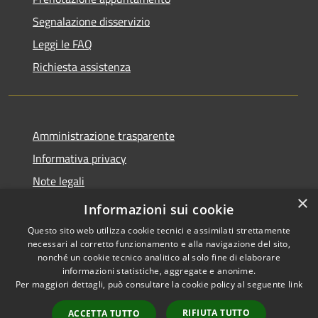
Segnalazione disservizio
Leggi le FAQ
Richiesta assistenza
Amministrazione trasparente
Informativa privacy
Note legali
×
Dichiarazione di accessibilità
Informazioni sui cookie
Questo sito web utilizza cookie tecnici e assimilati strettamente
necessari al corretto funzionamento e alla navigazione del sito,
nonché un cookie tecnico analitico al solo fine di elaborare
informazioni statistiche, aggregate e anonime.
RSS
Copyright © 2026 • Comune di
Per maggiori dettagli, può consultare la cookie policy al seguente
link
Accessibilità
Cene • Powered by
Privacy
Municipium
Accesso
•
RIFIUTA TUTTO
ACCETTA TUTTO