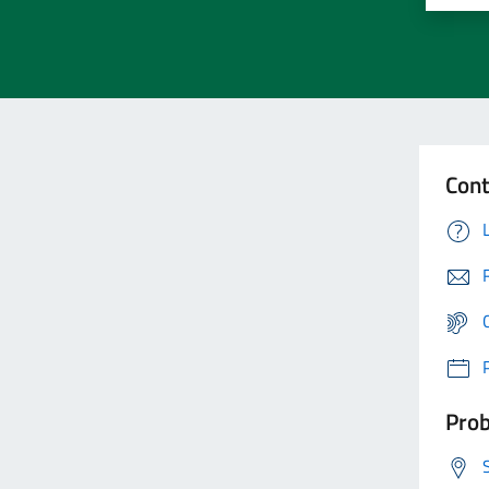
Cont
Prob