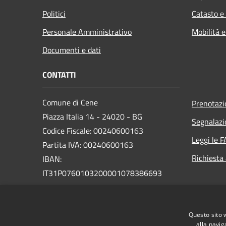
Politici
Catasto e
Personale Amministrativo
Mobilità e
Documenti e dati
CONTATTI
Comune di Cene
Prenotaz
Piazza Italia 14 - 24020 - BG
Segnalazi
Codice Fiscale: 00240600163
Leggi le 
Partita IVA: 00240600163
Richiesta
IBAN:
IT31P0760103200001078386693
Pec:
protocollo.cene@legalmail.it
Centralino Unico: +39 035 718111
Questo sito 
Sito vecchio
alla navig