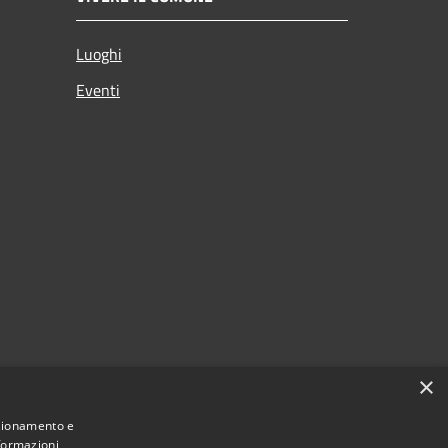
Luoghi
Eventi
×
nzionamento e
nformazioni